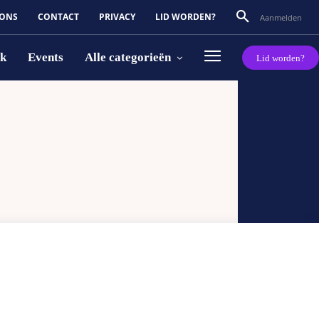
 ONS
CONTACT
PRIVACY
LID WORDEN?
Aanmelden
rk
Events
Alle categorieën
Lid worden?