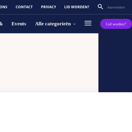
 ONS
CONTACT
PRIVACY
LID WORDEN?
Aanmelden
rk
Events
Alle categorieën
Lid worden?