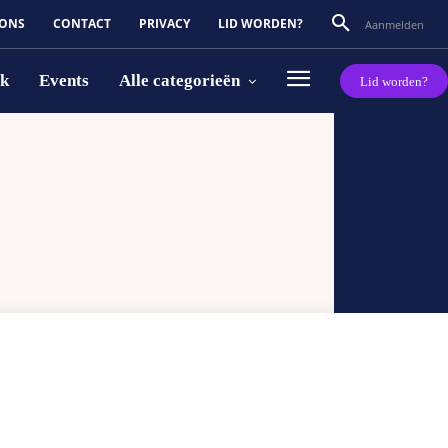
 ONS
CONTACT
PRIVACY
LID WORDEN?
Aanmelden
rk
Events
Alle categorieën
Lid worden?