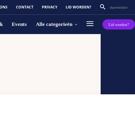
 ONS
CONTACT
PRIVACY
LID WORDEN?
Aanmelden
rk
Events
Alle categorieën
Lid worden?