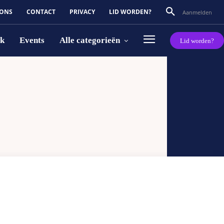
 ONS
CONTACT
PRIVACY
LID WORDEN?
Aanmelden
rk
Events
Alle categorieën
Lid worden?