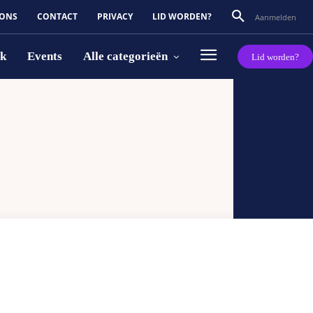
 ONS
CONTACT
PRIVACY
LID WORDEN?
Aanmelden
rk
Events
Alle categorieën
Lid worden?