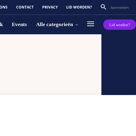
 ONS
CONTACT
PRIVACY
LID WORDEN?
Aanmelden
rk
Events
Alle categorieën
Lid worden?