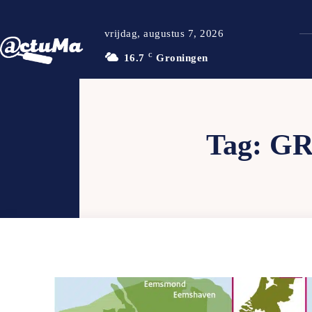
vrijdag, augustus 7, 2026
16.7
C
Groningen
Tag:
GR