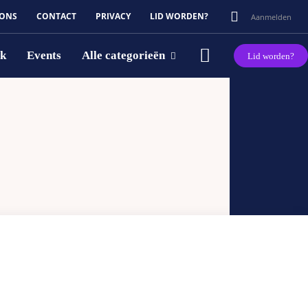
 ONS
CONTACT
PRIVACY
LID WORDEN?
Aanmelden
rk
Events
Alle categorieën
Lid worden?