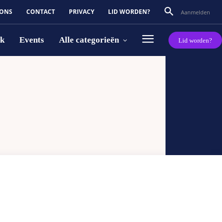
 ONS
CONTACT
PRIVACY
LID WORDEN?
Aanmelden
rk
Events
Alle categorieën
Lid worden?