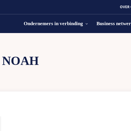
OVER
Ondernemers in verbinding
Business netwe
:
NOAH