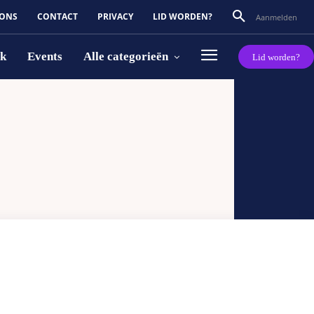
 ONS
CONTACT
PRIVACY
LID WORDEN?
Aanmelden
rk
Events
Alle categorieën
Lid worden?