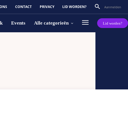
 ONS
CONTACT
PRIVACY
LID WORDEN?
Aanmelden
rk
Events
Alle categorieën
Lid worden?