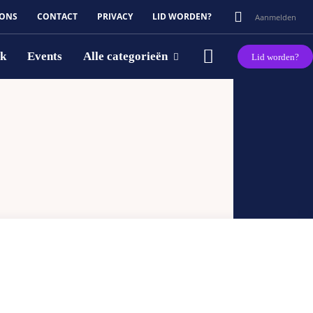
 ONS
CONTACT
PRIVACY
LID WORDEN?
Aanmelden
rk
Events
Alle categorieën
Lid worden?