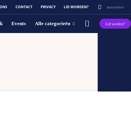
 ONS
CONTACT
PRIVACY
LID WORDEN?
Aanmelden
rk
Events
Alle categorieën
Lid worden?