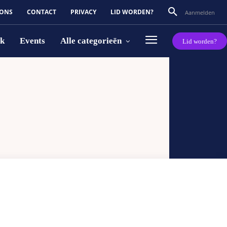
 ONS
CONTACT
PRIVACY
LID WORDEN?
Aanmelden
rk
Events
Alle categorieën
Lid worden?