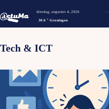
dinsdag, augustus 4, 2026
30.6
C
Groningen
Tech & ICT