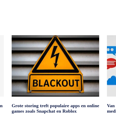
en
Grote storing treft populaire apps en online
Van 
games zoals Snapchat en Roblox
medi