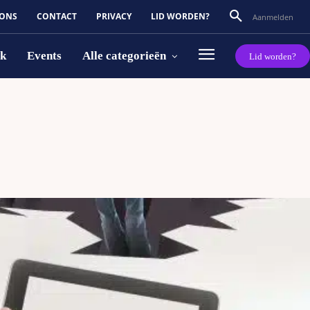
 ONS
CONTACT
PRIVACY
LID WORDEN?
Aanmelden
rk
Events
Alle categorieën
Lid worden?