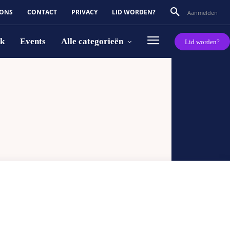
 ONS
CONTACT
PRIVACY
LID WORDEN?
Aanmelden
rk
Events
Alle categorieën
Lid worden?