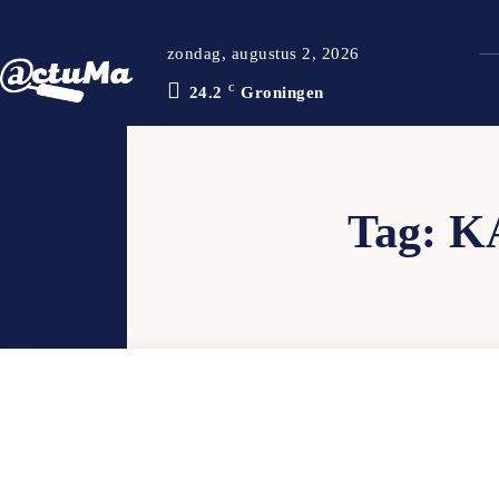
zondag, augustus 2, 2026
24.2
C
Groningen
Tag:
K