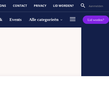
 ONS
CONTACT
PRIVACY
LID WORDEN?
Aanmelden
rk
Events
Alle categorieën
Lid worden?