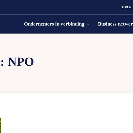
OVER
Ondernemers in verbinding
Business netwe
g:
NPO