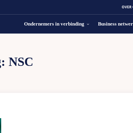
OVER
Ondernemers in verbinding
Business netwe
g:
NSC