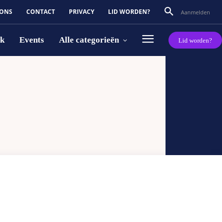
 ONS
CONTACT
PRIVACY
LID WORDEN?
Aanmelden
rk
Events
Alle categorieën
Lid worden?