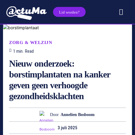
Lid worden?
ZORG & WELZIJN
1
min.
Read
Nieuw onderzoek:
borstimplantaten na kanker
geven geen verhoogde
gezondheidsklachten
Door
Annelien Bosboom
3 juli 2025