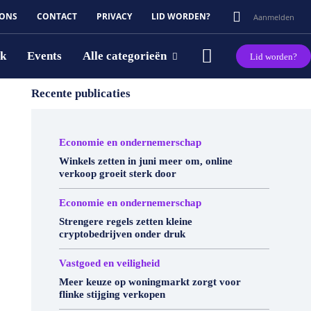
 ONS
CONTACT
PRIVACY
LID WORDEN?
Aanmelden
rk
Events
Alle categorieën
Lid worden?
Recente publicaties
Economie en ondernemerschap
Winkels zetten in juni meer om, online
verkoop groeit sterk door
Economie en ondernemerschap
Strengere regels zetten kleine
cryptobedrijven onder druk
Vastgoed en veiligheid
Meer keuze op woningmarkt zorgt voor
flinke stijging verkopen