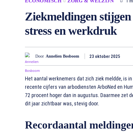
ECONOMISCH
ZORG & WELZIJN
1
mi
Ziekmeldingen stijgen
stress en werkdruk
23 oktober 2025
Door
Annelien Bosboom
Het aantal werknemers dat zich ziek meldde, is i
recente cijfers van arbodiensten ArboNed en Hum
72 procent hoger dan in augustus. Daarmee zet de 
dit jaar zichtbaar was, stevig door.
Recordaantal melding