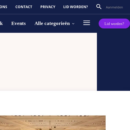
 ONS
CONTACT
PRIVACY
LID WORDEN?
Aanmelden
rk
Events
Alle categorieën
Lid worden?