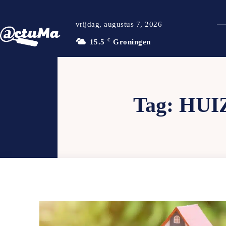
vrijdag, augustus 7, 2026
15.5
C
Groningen
Tag:
HUI