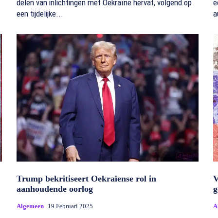
delen van inlichtingen met Oekraïne hervat, volgend op
e
een tijdelijke...
a
Trump bekritiseert Oekraïense rol in
V
aanhoudende oorlog
g
Algemeen
19 Februari 2025
A