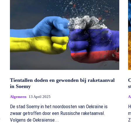
Tientallen doden en gewonden bij raketaanval
O
in Soemy
s
Algemeen
13 April 2025
A
De stad Soemy in het noordoosten van Oekraïne is
H
zwaar getroffen door een Russische raketaanval.
m
n
Volgens de Oekraïense...
Z