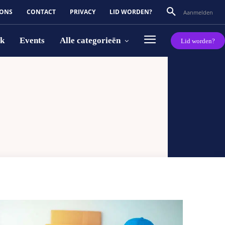
 ONS
CONTACT
PRIVACY
LID WORDEN?
Aanmelden
rk
Events
Alle categorieën
Lid worden?