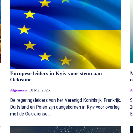
Europese leiders in Kyiv voor steun aan
M
Oekraïne
o
Algemeen
10 Mei 2025
A
De regeringsleiders van het Verenigd Koninkrijk, Frankrijk,
S
s
Duitsland en Polen zijn aangekomen in Kyiv voor overleg
2
met de Oekraïense...
E