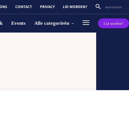
 ONS
CONTACT
PRIVACY
LID WORDEN?
Aanmelden
rk
Events
Alle categorieën
Lid worden?