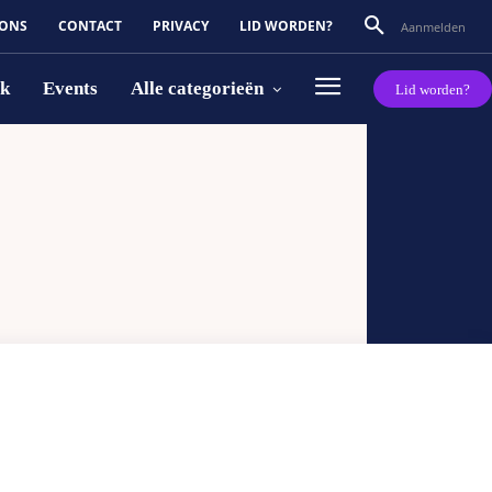
 ONS
CONTACT
PRIVACY
LID WORDEN?
Aanmelden
rk
Events
Alle categorieën
Lid worden?