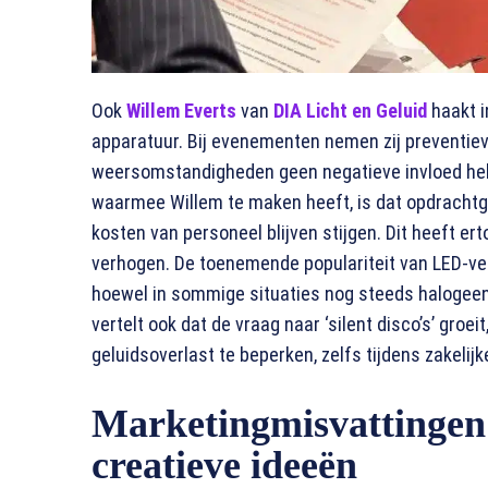
Ook
Willem Everts
van
DIA Licht en Geluid
haakt i
apparatuur. Bij evenementen nemen zij preventie
weersomstandigheden geen negatieve invloed hebb
waarmee Willem te maken heeft, is dat opdrachtge
kosten van personeel blijven stijgen. Dit heeft er
verhogen. De toenemende populariteit van LED-verl
hoewel in sommige situaties nog steeds halogeenv
vertelt ook dat de vraag naar ‘silent disco’s’ gro
geluidsoverlast te beperken, zelfs tijdens zakeli
Marketingmisvattingen
creatieve ideeën