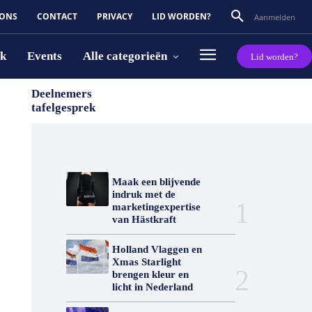
 ONS
CONTACT
PRIVACY
LID WORDEN?
Aanmelden
rk
Events
Alle categorieën
Lid worden?
Deelnemers
tafelgesprek
Maak een blijvende
indruk met de
marketingexpertise
van Hästkraft
Holland Vlaggen en
Xmas Starlight
brengen kleur en
licht in Nederland