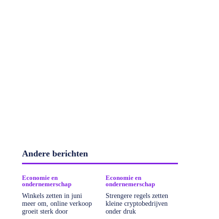
Bouw & Wonen
Digitalisering en innovatie
Andere berichten
Economie en ondernemerschap
Economisch
Energie en duurzaamheid
Klimaat
Marketing
Mobiliteit
Ondernemers in verbinding
Economie en
Economie en
Personeel en arbeidsmarkt
Showbizz en Cult
ondernemerschap
ondernemerschap
Sport
Tech & ICT
Vastgoed en veiligheid
Winkels zetten in juni
Strengere regels zetten
Zorg & Welzijn
meer om, online verkoop
kleine cryptobedrijven
groeit sterk door
onder druk