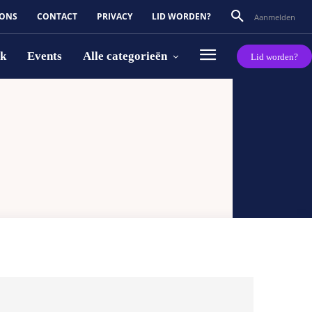
 ONS
CONTACT
PRIVACY
LID WORDEN?
Aanmelden
rk
Events
Alle categorieën
Lid worden?