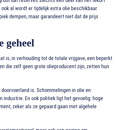
 groot dat reserves slechts een deel van het tekort
ook al wordt er tijdelijk extra olie beschikbaar
iek dempen, maar garandeert niet dat de prijs
e geheel
t is, in verhouding tot de totale vrijgave, een beperkt
n die zelf geen grote olieproducent zijn, zetten hun
 doorvoerland is. Schommelingen in olie en
 industrie. En ook politiek ligt het gevoelig: hoge
iment, zeker als ze gepaard gaan met algehele