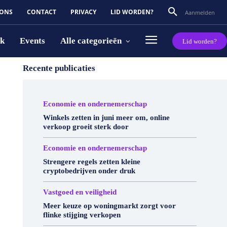
 ONS
CONTACT
PRIVACY
LID WORDEN?
Aanmelden
rk
Events
Alle categorieën
Lid worden?
Recente publicaties
Economie en ondernemerschap
Winkels zetten in juni meer om, online
verkoop groeit sterk door
Economie en ondernemerschap
Strengere regels zetten kleine
cryptobedrijven onder druk
Vastgoed en veiligheid
Meer keuze op woningmarkt zorgt voor
flinke stijging verkopen