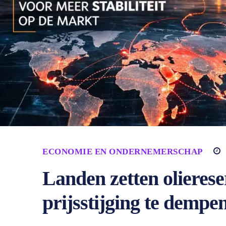
ECONOMIE EN ONDERNEMERSCHAP
Landen zetten olieres
prijsstijging te dempe