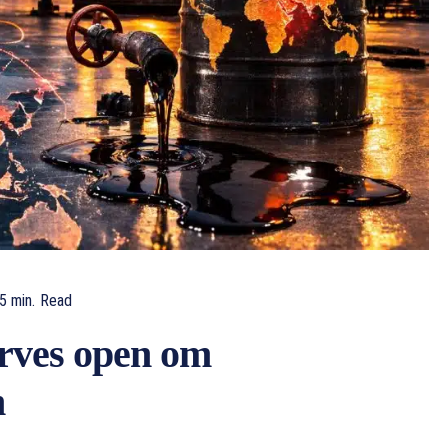
5
min.
Read
erves open om
n