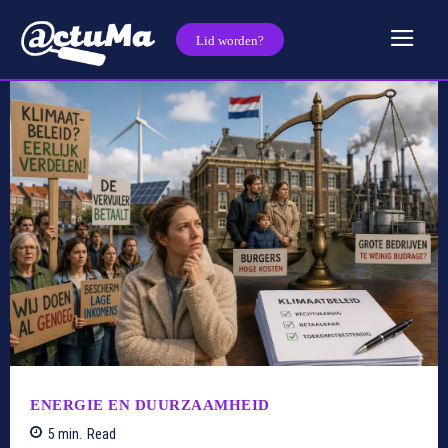
Lid worden?
ENERGIE EN DUURZAAMHEID
5
min.
Read