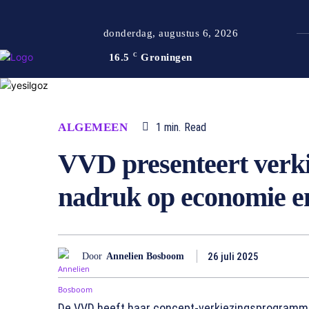
donderdag, augustus 6, 2026
16.5
C
Groningen
ALGEMEEN
1
min.
Read
VVD presenteert ver
nadruk op economie en
26 juli 2025
Door
Annelien Bosboom
De VVD heeft haar concept-verkiezingsprogramma