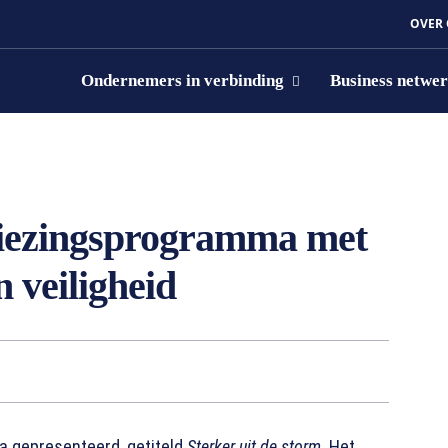
OVER
Ondernemers in verbinding
Business netwe
kiezingsprogramma met
 veiligheid
 gepresenteerd, getiteld
Sterker uit de storm
. Het