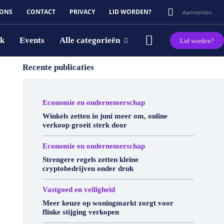
 ONS
CONTACT
PRIVACY
LID WORDEN?
Aanmelden
rk
Events
Alle categorieën
Lid worden?
Recente publicaties
Economie en ondernemerschap
Winkels zetten in juni meer om, online
verkoop groeit sterk door
Economie en ondernemerschap
Strengere regels zetten kleine
cryptobedrijven onder druk
Vastgoed en veiligheid
Meer keuze op woningmarkt zorgt voor
flinke stijging verkopen