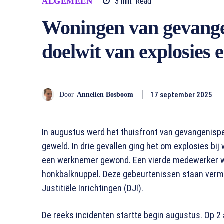
ALGEMEEN
3
min.
Read
Woningen van gevang
doelwit van explosies 
17 september 2025
Door
Annelien Bosboom
In augustus werd het thuisfront van gevangenispe
geweld. In drie gevallen ging het om explosies bi
een werknemer gewond. Een vierde medewerker w
honkbalknuppel. Deze gebeurtenissen staan vermel
Justitiële Inrichtingen (DJI).
De reeks incidenten startte begin augustus. Op