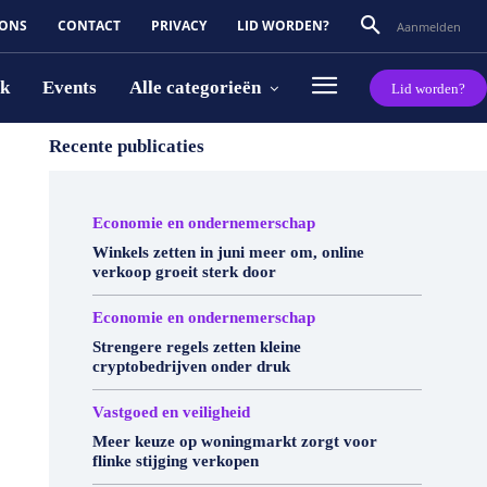
 ONS
CONTACT
PRIVACY
LID WORDEN?
Aanmelden
rk
Events
Alle categorieën
Lid worden?
Recente publicaties
Economie en ondernemerschap
Winkels zetten in juni meer om, online
verkoop groeit sterk door
Economie en ondernemerschap
Strengere regels zetten kleine
cryptobedrijven onder druk
Vastgoed en veiligheid
Meer keuze op woningmarkt zorgt voor
flinke stijging verkopen