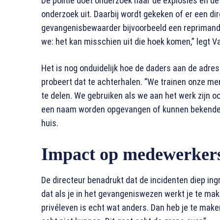
De politie doet onderzoek naar de explosies en de 
onderzoek uit. Daarbij wordt gekeken of er een dir
gevangenisbewaarder bijvoorbeeld een repriman
we: het kan misschien uit die hoek komen,” legt Va
Het is nog onduidelijk hoe de daders aan de adr
probeert dat te achterhalen. “We trainen onze m
te delen. We gebruiken als we aan het werk zijn 
een naam worden opgevangen of kunnen bekenden
huis.
Impact op medewerker
De directeur benadrukt dat de incidenten diep ing
dat als je in het gevangeniswezen werkt je te make
privéleven is echt wat anders. Dan heb je te maken 