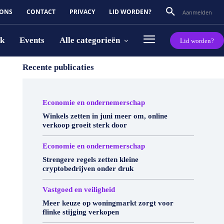
 ONS
CONTACT
PRIVACY
LID WORDEN?
Aanmelden
rk
Events
Alle categorieën
Lid worden?
Recente publicaties
Economie en ondernemerschap
Winkels zetten in juni meer om, online
verkoop groeit sterk door
Economie en ondernemerschap
Strengere regels zetten kleine
cryptobedrijven onder druk
Vastgoed en veiligheid
Meer keuze op woningmarkt zorgt voor
flinke stijging verkopen