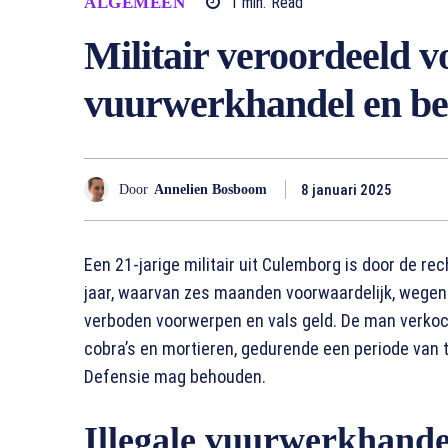
ALGEMEEN
1
min.
Read
Militair veroordeeld vo
vuurwerkhandel en bez
8 januari 2025
Door
Annelien Bosboom
Een 21-jarige militair uit Culemborg is door de r
jaar, waarvan zes maanden voorwaardelijk, wegens 
verboden voorwerpen en vals geld. De man verkoc
cobra’s en mortieren, gedurende een periode van twee
Defensie mag behouden.
Illegale vuurwerkhandel