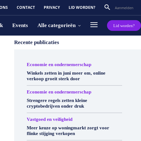
 ONS
CONTACT
PRIVACY
LID WORDEN?
Aanmelden
rk
Events
Alle categorieën
Lid worden?
Recente publicaties
Economie en ondernemerschap
Winkels zetten in juni meer om, online
verkoop groeit sterk door
Economie en ondernemerschap
Strengere regels zetten kleine
cryptobedrijven onder druk
Vastgoed en veiligheid
Meer keuze op woningmarkt zorgt voor
flinke stijging verkopen