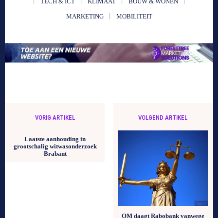
TECH & ICT
KLIMAAT
BOUW & WONEN
MARKETING
MOBILITEIT
VORIG ARTIKEL
VOLGEND ARTIKEL
Laatste aanhouding in
grootschalig witwasonderzoek
Brabant
OM daagt Rabobank vanwege