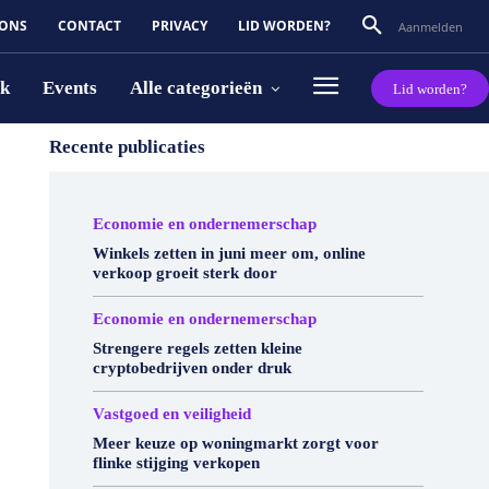
 ONS
CONTACT
PRIVACY
LID WORDEN?
Aanmelden
rk
Events
Alle categorieën
Lid worden?
Recente publicaties
Economie en ondernemerschap
Winkels zetten in juni meer om, online
verkoop groeit sterk door
Economie en ondernemerschap
Strengere regels zetten kleine
cryptobedrijven onder druk
Vastgoed en veiligheid
Meer keuze op woningmarkt zorgt voor
flinke stijging verkopen