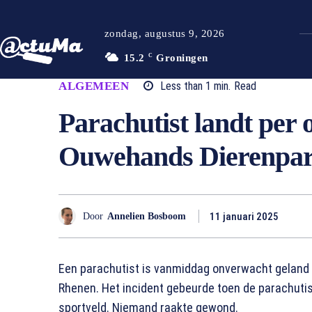
zondag, augustus 9, 2026
15.2
C
Groningen
ALGEMEEN
Less than 1
min.
Read
Parachutist landt per 
Ouwehands Dierenpa
11 januari 2025
Door
Annelien Bosboom
Een parachutist is vanmiddag onverwacht geland 
Rhenen. Het incident gebeurde toen de parachutis
sportveld. Niemand raakte gewond.