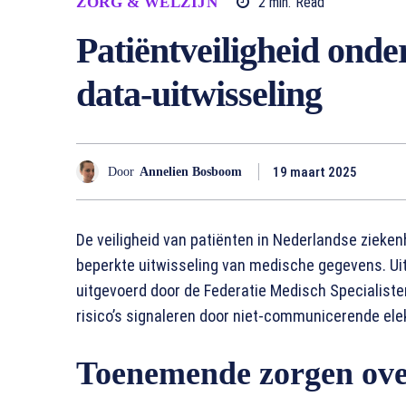
ZORG & WELZIJN
2
min.
Read
Patiëntveiligheid ond
data-uitwisseling
19 maart 2025
Door
Annelien Bosboom
De veiligheid van patiënten in Nederlandse zieke
beperkte uitwisseling van medische gegevens. Ui
uitgevoerd door de Federatie Medisch Specialisten 
risico’s signaleren door niet-communicerende ele
Toenemende zorgen over