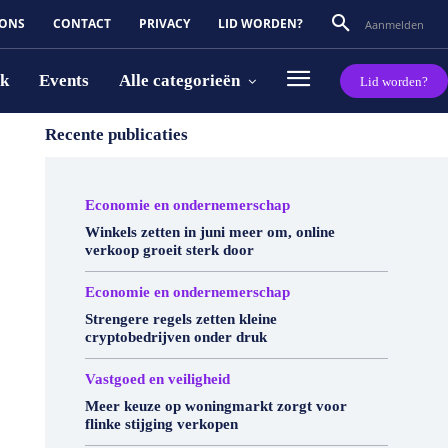
 ONS
CONTACT
PRIVACY
LID WORDEN?
Aanmelden
rk
Events
Alle categorieën
Lid worden?
Recente publicaties
Economie en ondernemerschap
Winkels zetten in juni meer om, online
verkoop groeit sterk door
Economie en ondernemerschap
Strengere regels zetten kleine
cryptobedrijven onder druk
Vastgoed en veiligheid
Meer keuze op woningmarkt zorgt voor
flinke stijging verkopen