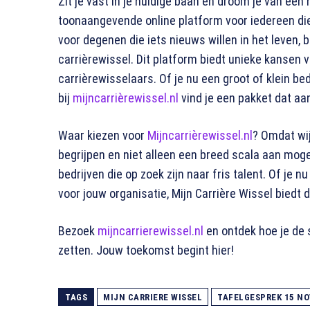
Zit je vast in je huidige baan en droom je van een
toonaangevende online platform voor iedereen di
voor degenen die iets nieuws willen in het leven, 
carrièrewissel​​. Dit platform biedt unieke kansen
carrièrewisselaars​​. Of je nu een groot of klein bed
bij
mijncarrièrewissel.nl
vind je een pakket dat aa
Waar kiezen voor
Mijncarrièrewissel.nl
? Omdat wij
begrijpen en niet alleen een breed scala aan moge
bedrijven die op zoek zijn naar fris talent. Of je 
voor jouw organisatie, Mijn Carrière Wissel biedt d
Bezoek
mijncarrierewissel.nl
en ontdek hoe je de 
zetten. Jouw toekomst begint hier!
TAGS
MIJN CARRIERE WISSEL
TAFELGESPREK 15 N