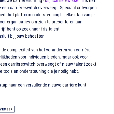
 nieuwe carrièrerichting?
Mijncarrièrewissel.nl
is hét
e een carrièreswitch overweegt. Speciaal ontworpen
biedt het platform ondersteuning bij elke stap van je
 voor organisaties om zich te presenteren aan
rijf bent op zoek naar fris talent,
nsluit bij jouw behoeften.
 de complexiteit van het veranderen van carrière
lijkheden voor individuen bieden, maar ook voor
nu een carrièreswitch overweegt of nieuw talent zoekt
e tools en ondersteuning die je nodig hebt​​.
stap naar een vervullende nieuwe carrière kunt
OVEMBER