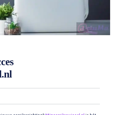
cces
.nl