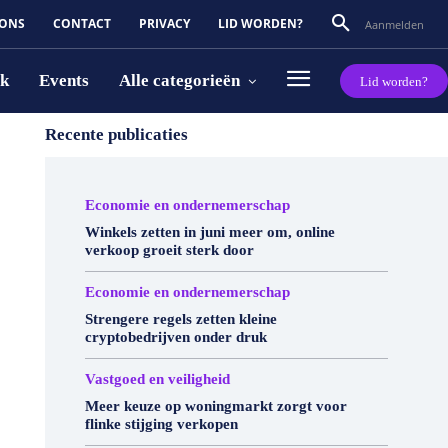
 ONS
CONTACT
PRIVACY
LID WORDEN?
Aanmelden
rk
Events
Alle categorieën
Lid worden?
Recente publicaties
Economie en ondernemerschap
Winkels zetten in juni meer om, online
verkoop groeit sterk door
Economie en ondernemerschap
Strengere regels zetten kleine
cryptobedrijven onder druk
Vastgoed en veiligheid
Meer keuze op woningmarkt zorgt voor
flinke stijging verkopen