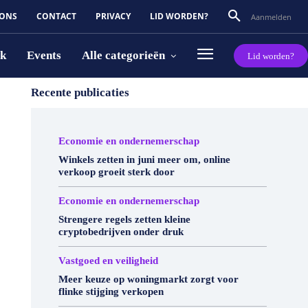
 ONS
CONTACT
PRIVACY
LID WORDEN?
Aanmelden
rk
Events
Alle categorieën
Lid worden?
Recente publicaties
Economie en ondernemerschap
Winkels zetten in juni meer om, online
verkoop groeit sterk door
Economie en ondernemerschap
Strengere regels zetten kleine
cryptobedrijven onder druk
Vastgoed en veiligheid
Meer keuze op woningmarkt zorgt voor
flinke stijging verkopen