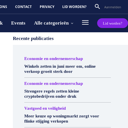
 ONS
CONTACT
PRIVACY
LID WORDEN?
Aanmelden
rk
Events
Alle categorieën
Lid worden?
Recente publicaties
Economie en ondernemerschap
Winkels zetten in juni meer om, online
verkoop groeit sterk door
Economie en ondernemerschap
Strengere regels zetten kleine
cryptobedrijven onder druk
Vastgoed en veiligheid
Meer keuze op woningmarkt zorgt voor
flinke stijging verkopen