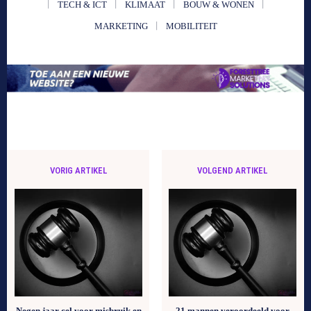
TECH & ICT
KLIMAAT
BOUW & WONEN
MARKETING
MOBILITEIT
VORIG ARTIKEL
VOLGEND ARTIKEL
Negen jaar cel voor misbruik en
21 mannen veroordeeld voor