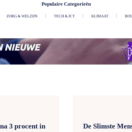
Populaire Categorieën
ZORG & WELZIJN
TECH & ICT
KLIMAAT
BO
na 3 procent in
De Slimste Mens