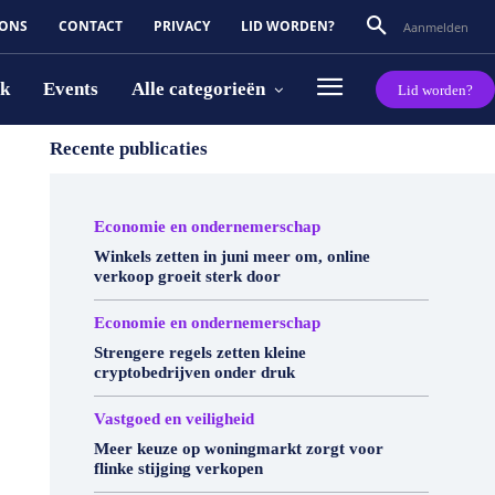
 ONS
CONTACT
PRIVACY
LID WORDEN?
Aanmelden
rk
Events
Alle categorieën
Lid worden?
Recente publicaties
Economie en ondernemerschap
Winkels zetten in juni meer om, online
verkoop groeit sterk door
Economie en ondernemerschap
Strengere regels zetten kleine
cryptobedrijven onder druk
Vastgoed en veiligheid
Meer keuze op woningmarkt zorgt voor
flinke stijging verkopen