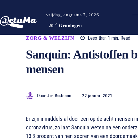
vrijdag, augustus 7, 2026
20
C
Groningen
ZORG & WELZIJN
Less than 1
min.
Read
Sanquin: Antistoffen bi
mensen
22 januari 2021
Door
Jos Bosboom
Er zijn inmiddels al door een op de acht mensen 
coronavirus, zo laat Sanquin weten na een onderz
13,3 procent van hen sporen van een doorgemaakte