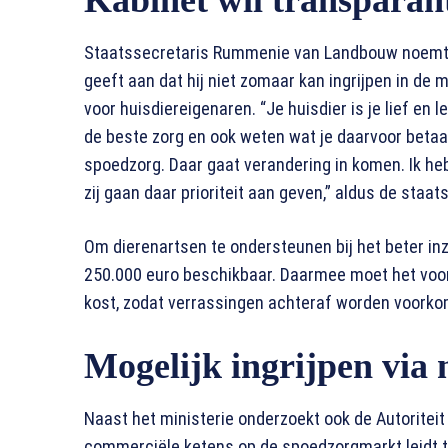
Kabinet wil transparant
Staatssecretaris Rummenie van Landbouw noemt d
geeft aan dat hij niet zomaar kan ingrijpen in de m
voor huisdiereigenaren. “Je huisdier is je lief en l
de beste zorg en ook weten wat je daarvoor betaalt
spoedzorg. Daar gaat verandering in komen. Ik 
zij gaan daar prioriteit aan geven,” aldus de staat
Om dierenartsen te ondersteunen bij het beter inzi
250.000 euro beschikbaar. Daarmee moet het voor
kost, zodat verrassingen achteraf worden voork
Mogelijk ingrijpen vi
Naast het ministerie onderzoekt ook de Autorite
commerciële ketens op de spoedzorgmarkt leidt tot