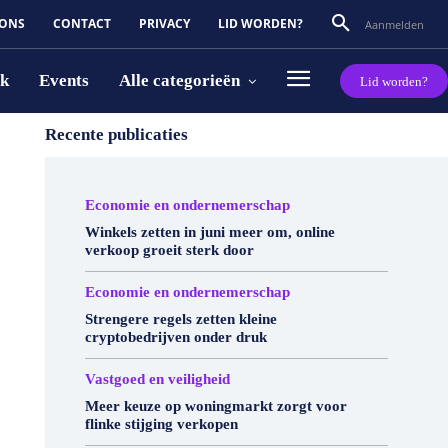
 ONS
CONTACT
PRIVACY
LID WORDEN?
Aanmelden
rk
Events
Alle categorieën
Lid worden?
Recente publicaties
Economie en ondernemerschap
Winkels zetten in juni meer om, online
verkoop groeit sterk door
Economie en ondernemerschap
Strengere regels zetten kleine
cryptobedrijven onder druk
Vastgoed en veiligheid
Meer keuze op woningmarkt zorgt voor
flinke stijging verkopen