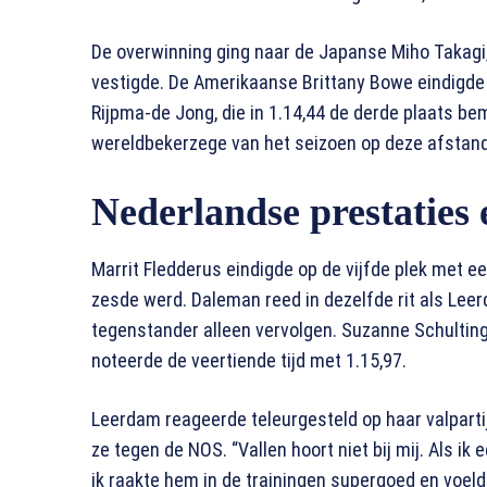
De overwinning ging naar de Japanse Miho Takagi,
vestigde. De Amerikaanse Brittany Bowe eindigde 
Rijpma-de Jong, die in 1.14,44 de derde plaats be
wereldbekerzege van het seizoen op deze afstand
Nederlandse prestaties
Marrit Fledderus eindigde op de vijfde plek met ee
zesde werd. Daleman reed in dezelfde rit als Lee
tegenstander alleen vervolgen. Suzanne Schulting w
noteerde de veertiende tijd met 1.15,97.
Leerdam reageerde teleurgesteld op haar valpartij.
ze tegen de NOS. “Vallen hoort niet bij mij. Als i
ik raakte hem in de trainingen supergoed en voelde