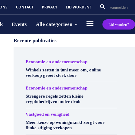
 ONS
CONTACT
PRIVACY
LID WORDEN?
Aanmelden
rk
Events
Alle categorieën
Lid worden?
Recente publicaties
Economie en ondernemerschap
Winkels zetten in juni meer om, online
verkoop groeit sterk door
Economie en ondernemerschap
Strengere regels zetten kleine
cryptobedrijven onder druk
Vastgoed en veiligheid
Meer keuze op woningmarkt zorgt voor
flinke stijging verkopen