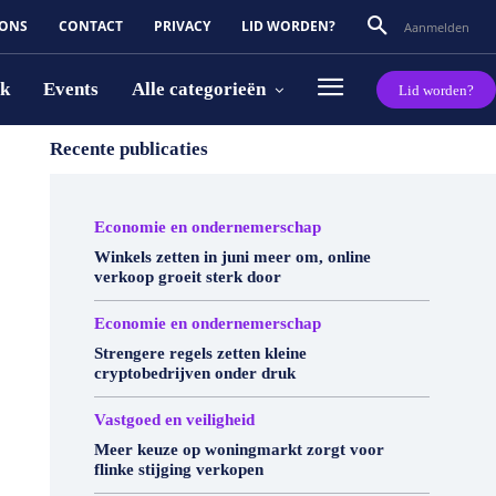
 ONS
CONTACT
PRIVACY
LID WORDEN?
Aanmelden
rk
Events
Alle categorieën
Lid worden?
Recente publicaties
Economie en ondernemerschap
Winkels zetten in juni meer om, online
verkoop groeit sterk door
Economie en ondernemerschap
Strengere regels zetten kleine
cryptobedrijven onder druk
Vastgoed en veiligheid
Meer keuze op woningmarkt zorgt voor
flinke stijging verkopen