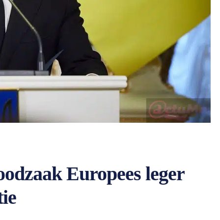
oodzaak Europees leger
tie