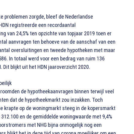
ote problemen zorgde, bleef de Nederlandse
HDN registreerde een recordaantal
ing van 24,5% ten opzichte van topjaar 2019 toen er
tal aanvragen ten behoeve van de aanschaf van een
antal oversluitingen en tweede hypotheken met maar
86. In totaal werd voor een bedrag van ruim 136
Dit blijkt uit het HDN jaaroverzicht 2020.
eilijk
 stroomden de hypotheekaanvragen binnen terwijl veel
chten dat de hypotheekmarkt zou inzakken. Toch
de krapte op de woningmarkt steeg in de kopersmarkt
€ 312.100 en de gemiddelde woningwaarde met 9,4%
 doorstromers met NHG bijna onmogelijk nog een
 blijkt het in deze tijd van corona moeilijker om een