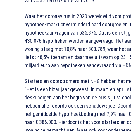
van 24,5% ten opzichte van 2019.
Waar het coronavirus in 2020 wereldwijd voor gr
hypotheekmarkt onverminderd hard doorgroeien. 
hypotheekaanvragen van 535.375. Dat is een stijg
430.076 hypotheken werden aangevraagd. Het aan
woning steeg met 10,8% naar 303.789, waar het a
liefst 48,5% toenam en daarmee uitkwam op 231.5
miljard euro aan hypotheken aangevraagd via HDN. 
Starters en doorstromers met NHG hebben het mo
“Het is een bizar jaar geweest. In maart en april
deskundigen aan het begin van de crisis juist da
hebben alle records ook een schaduwzijde. Door 
het gemiddelde hypotheekbedrag met 7,9% naar 
naar € 386.000. Hierdoor is het voor starters en
woning te bemachtigen. Maar ook voor ondernemers