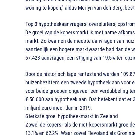
woning te kopen,” aldus Merlyn van den Berg, bes
Top 3 hypotheekaanvragers: oversluiters, opstr
De groei van de kopersmarkt is met name afkoms
markt. Zo kwamen de meeste aanvragen van huize
aanzienlijk een hogere marktwaarde had dan de wo
67.428 aanvragen, een stijging van 19,5% ten opzi
Door de historisch lage rentestand werden 109.8
huizenbezitters een tweede hypotheek aan voor e
voor beide groepen ongeveer een verdubbeling te
€ 50.000 aan hypotheek aan. Dat betekent dat er 3
miljard euro meer dan in 2019.
Sterkste groei hypotheekmarkt in Zeeland
Zowel de kopers- als de niet-kopersmarkt groeide 
13,1% en 62,2%. Waar zowel Flevoland als Groninge