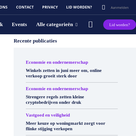
 ONS
CONTACT
PRIVACY
LID WORDEN?
Aanmelden
rk
Events
Alle categorieën
Lid worden?
Recente publicaties
Economie en ondernemerschap
Winkels zetten in juni meer om, online
verkoop groeit sterk door
Economie en ondernemerschap
Strengere regels zetten kleine
cryptobedrijven onder druk
Vastgoed en veiligheid
Meer keuze op woningmarkt zorgt voor
flinke stijging verkopen