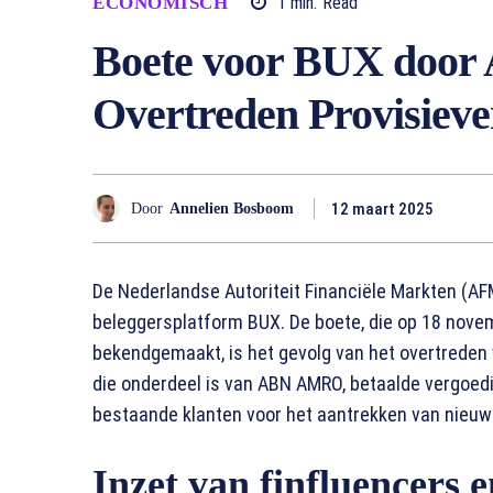
ECONOMISCH
1
min.
Read
Boete voor BUX door
Overtreden Provisiev
12 maart 2025
Door
Annelien Bosboom
De Nederlandse Autoriteit Financiële Markten (AF
beleggersplatform BUX. De boete, die op 18 nov
bekendgemaakt, is het gevolg van het overtreden v
die onderdeel is van ABN AMRO, betaalde vergoedi
bestaande klanten voor het aantrekken van nieuw
Inzet van finfluencers 