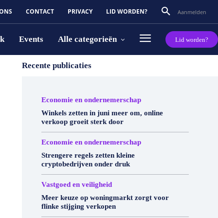
 ONS
CONTACT
PRIVACY
LID WORDEN?
Aanmelden
rk
Events
Alle categorieën
Lid worden?
Recente publicaties
Economie en ondernemerschap
Winkels zetten in juni meer om, online
verkoop groeit sterk door
Economie en ondernemerschap
Strengere regels zetten kleine
cryptobedrijven onder druk
Vastgoed en veiligheid
Meer keuze op woningmarkt zorgt voor
flinke stijging verkopen