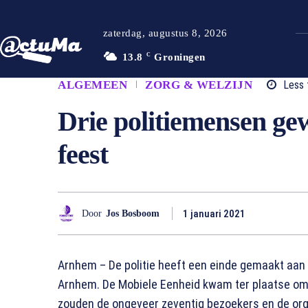
zaterdag, augustus 8, 2026
13.8
C
Groningen
ALGEMEEN
ZORG & WELZIJN
Less 
Drie politiemensen ge
feest
1 januari 2021
Door
Jos Bosboom
Arnhem – De politie heeft een einde gemaakt aan 
Arnhem. De Mobiele Eenheid kwam ter plaatse om de
zouden de ongeveer zeventig bezoekers en de org