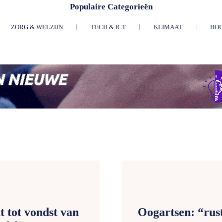
Populaire Categorieën
ZORG & WELZIJN
TECH & ICT
KLIMAAT
BO
t tot vondst van
Oogartsen: “rust