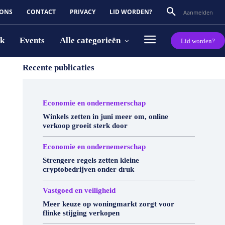
 ONS
CONTACT
PRIVACY
LID WORDEN?
Aanmelden
rk
Events
Alle categorieën
Lid worden?
Recente publicaties
Economie en ondernemerschap
Winkels zetten in juni meer om, online
verkoop groeit sterk door
Economie en ondernemerschap
Strengere regels zetten kleine
cryptobedrijven onder druk
Vastgoed en veiligheid
Meer keuze op woningmarkt zorgt voor
flinke stijging verkopen