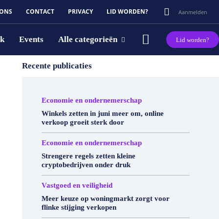
 ONS
CONTACT
PRIVACY
LID WORDEN?
Aanmelden
rk
Events
Alle categorieën
Lid worden?
Recente publicaties
Economie en ondernemerschap
Winkels zetten in juni meer om, online
verkoop groeit sterk door
Economie en ondernemerschap
Strengere regels zetten kleine
cryptobedrijven onder druk
Vastgoed en veiligheid
Meer keuze op woningmarkt zorgt voor
flinke stijging verkopen