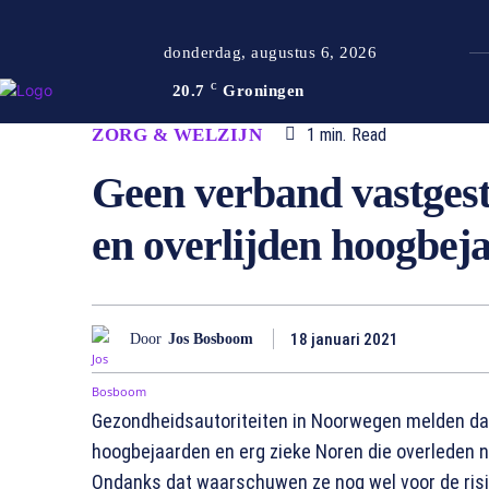
donderdag, augustus 6, 2026
20.7
C
Groningen
ZORG & WELZIJN
1
min.
Read
Geen verband vastgest
en overlijden hoogbej
18 januari 2021
Door
Jos Bosboom
Gezondheidsautoriteiten in Noorwegen melden dat
hoogbejaarden en erg zieke Noren die overleden n
Ondanks dat waarschuwen ze nog wel voor de risic