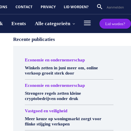
 ONS
CONTACT
PRIVACY
LID WORDEN?
Aanmelden
rk
Events
Alle categorieën
Lid worden?
Recente publicaties
Economie en ondernemerschap
Winkels zetten in juni meer om, online
verkoop groeit sterk door
Economie en ondernemerschap
Strengere regels zetten kleine
cryptobedrijven onder druk
Vastgoed en veiligheid
Meer keuze op woningmarkt zorgt voor
flinke stijging verkopen